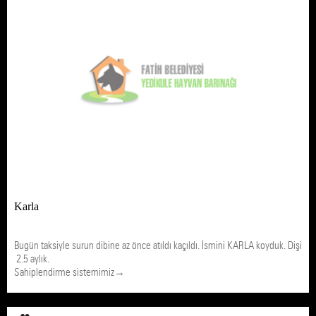
Karla
Bugün taksiyle surun dibine az önce atıldı kaçıldı. İsmini KARLA koyduk. Dişi
2.5 aylık.
Sahiplendirme sistemimiz→