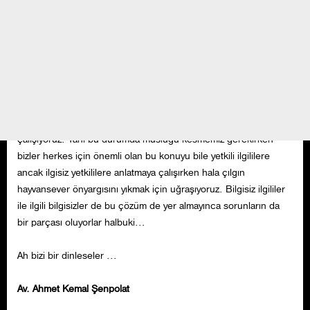
durumda..Bütün köpekler Yedikule Hayvan Barınağındaki
köpekler kadar şanslı değil. Ölüm kampı haline gelen hayvan
barınaklarıyla da sorun çözülemez, sınırlı sayıda büyük emeklerle
yapılan kısırlaştırma ile de.
Oysa göz olanı beyin olacağı görür.
Musluk tepeden akıyor ama biz aşağısını temizlemeye
çalışıyoruz. Yani bu durumda musluğu kesmemiz gerekirken
bizler herkes için önemli olan bu konuyu bile yetkili ilgililere
ancak ilgisiz yetkililere anlatmaya çalışırken hala çılgın
hayvansever önyargısını yıkmak için uğraşıyoruz. Bilgisiz ilgililer
ile ilgili bilgisizler de bu çözüm de yer almayınca sorunların da
bir parçası oluyorlar halbuki...
Ah bizi bir dinleseler ...
Av. Ahmet Kemal Şenpolat