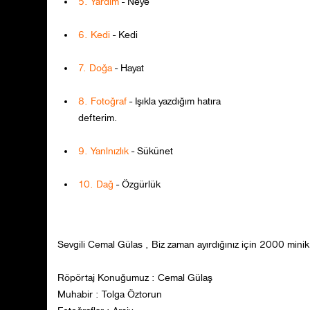
5. Yardım
- Neye
6. Kedi
- Kedi
7. Doğa
- Hayat
8. Fotoğraf
- Işıkla yazdığım hatıra
defterim.
9. Yanlnızlık
- Sükünet
10. Dağ
- Özgürlük
Sevgili Cemal Gülas , Biz zaman ayırdığınız için 2000 min
Röpörtaj Konuğumuz : Cemal Gülaş
Muhabir : Tolga Öztorun