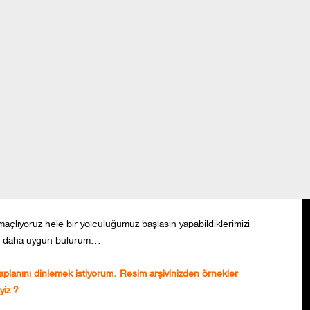
ılık yapan bir aile varmış. Ben köye yerleşince tüm düzenleri
 etmişler sonra da Pars'ı vurmuşlar.
Öğrenebildi mi " Ayı " olmayı ? Özgür kalabilecek mi ?
um. Ama burasını onun için hazırlayana kadar da görmeyeceğim. Son
an kaçıyor demişler. Tabii kaçacak yeri olmadığı halde insanlardan
hşi hayatı koruma ve hayvan rehabilitasyon merkezi derneği neler
lışmaları merak ediyoruz.
açlıyoruz hele bir yolculuğumuz başlasın yapabildiklerimizi
 daha uygun bulurum...
planını dinlemek istiyorum. Resim arşivinizden örnekler
yiz ?