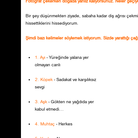
Fotoğraf çekerken doğada yanlız kalıyorsunuz. Neler geçiyo
Bir şey düşünmekten ziyade, sabaha kadar diş ağrısı çekmi
hissettiklerini hissediyorum.
Şimdi bazı kelimeler söylemek istiyorum. Sizde yarattığı çağ
1. Ayı
- Yüreğinde yalana yer
olmayan canlı
2. Köpek
- Sadakat ve karşılıksız
sevgi
3. Aşk
- Gökten ne yağdıda yer
kabul etmedi...
4. Muhtaç
- Herkes