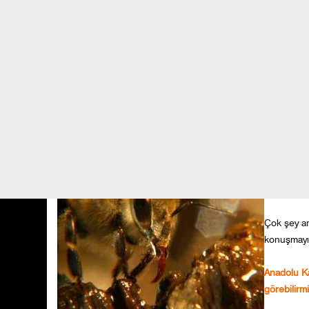
Tahminime ve duyumlarıma göre bulunduğum yerde kaçak avc
bozulmuş anlaşılan. Önce ayı mısırlarımızı yiyor diye şikayet
Peki ya şimdi Datvi'yi görüyormusunuz ? Psikolojisi nasıl ? 
Datvi'yi gittiği günden beri hiç görmedim, çok da özlüyor
ajanslarda bir haber vardı; utanmadan artık Datvi insanlard
kaçıyorsa başına gelenleri siz hayal edin.
Anadolu va
yapar ? Ça
Çok şey am
konuşmayı
Anadolu Ka
görebilirmi