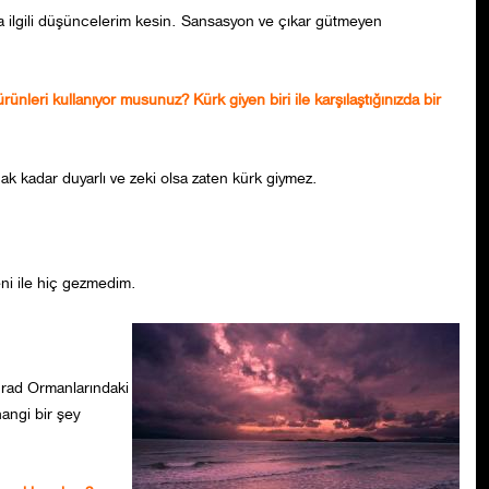
 ilgili düşüncelerim kesin. Sansasyon ve çıkar gütmeyen
leri kullanıyor musunuz? Kürk giyen biri ile karşılaştığınızda bir
k kadar duyarlı ve zeki olsa zaten kürk giymez.
eni ile hiç gezmedim.
grad Ormanlarındaki
angi bir şey