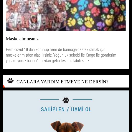
Maske alırmısınız
Hem covıd 19 dan korunup hem de barınaga destek olmak için
maskelerimizden alabilirsiniz. Yoğunluk sebebi ile Kargo ile gönderim
yapamıyoruz barınağımızdan gelip teslim alabilirsiniz
CANLARA YARDIM ETMEYE NE DERSİN?