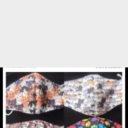
Teşekkür ederiz mutlu akü
Covid 19 ile mücadele ettiğimiz bugünlerde mutlu akü hem çalisanlarını
hemde barınak çocuklarını unutmadi.. çalışanları için barınak
maskelerimizden alarak barınaga destek olurken çalışanlarına da ne kadar
değerli olduklarını hissettirerek yüzleri ...
15 TEMMUZ 20 / 15:08
PATİ DÜKKAN