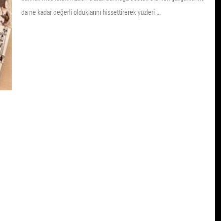
da ne kadar değerli olduklarını hissettirerek yüzleri ...