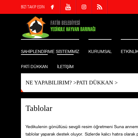
BİZİ TAKİP EDİN
SAHİPLENDİRME SİSTEMİMİZ
KURUMSAL
ETKİNLİ
PATİ DÜKKAN
İLETİŞİM
NE YAPABILIRIM?
>
PATI DÜKKAN
>
Tablolar
Yedikulenin gönüllüsü sevgili resim öğretmeni Suna annemiz 
tablolar yaparak destek oluyor. Sizlerde kalıcı hatıra olarak 