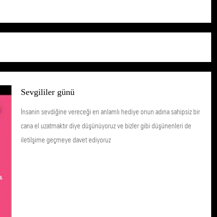
Sevgililer günü
İnsanin sevdiğine vereceği en anlamlı hediye onun adına sahipsiz bir
cana el uzatmaktır diye düşünüyoruz ve bizler gibi düşünenleri de
iletilşime geçmeye davet ediyoruz