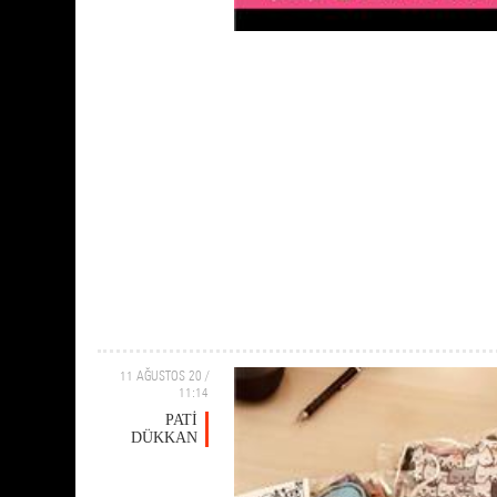
11 AĞUSTOS 20 /
11:14
PATİ
DÜKKAN