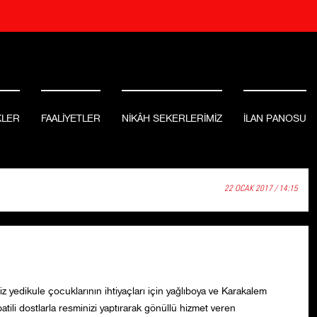
KLER
FAALİYETLER
NİKÂH SEKERLERİMİZ
İLAN PANOSU
22 OCAK 2017 / 14:15
yedikule çocuklarının ihtiyaçları için yağlıboya ve Karakalem
patili dostlarla resminizi yaptırarak gönüllü hizmet veren