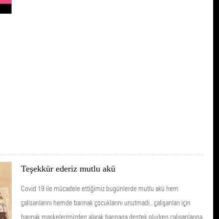
Teşekkür ederiz mutlu akü
Covid 19 ile mücadele ettiğimiz bugünlerde mutlu akü hem
çalisanlarını hemde barınak çocuklarını unutmadi.. çalışanları için
barınak maskelerimizden alarak barınaga destek olurken çalışanlarına