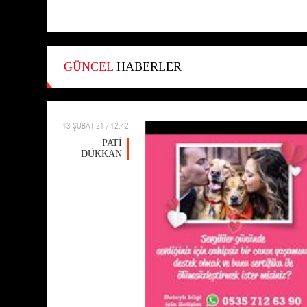
GÜNCEL
HABERLER
13 ŞUBAT 21 / 12:42
PATİ
DÜKKAN