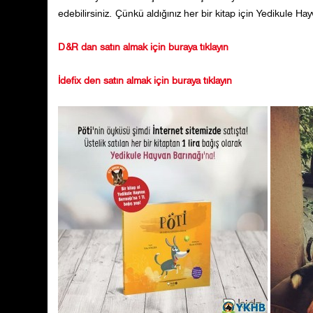
edebilirsiniz. Çünkü aldığınız her bir kitap için Yedikule Ha
D&R dan satın almak için buraya tıklayın
İdefix den satın almak için buraya tıklayın