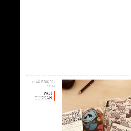
11 AĞUSTOS 20 /
11:14
PATİ
DÜKKAN