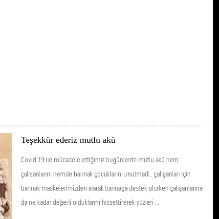
Teşekkür ederiz mutlu akü
Covid 19 ile mücadele ettiğimiz bugünlerde mutlu akü hem
çalisanlarını hemde barınak çocuklarını unutmadi.. çalışanları için
barınak maskelerimizden alarak barınaga destek olurken çalışanlarına
da ne kadar değerli olduklarını hissettirerek yüzleri ...