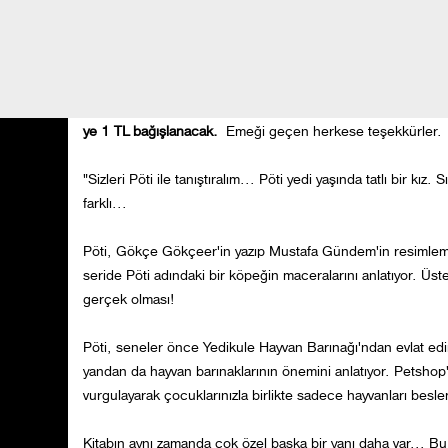
Belkı
yuval
Pöti
arkadaşlarını unutmuş değil. Onun hikayesi kitap oldu.
Pöti
ye 1 TL bağışlanacak.
Emeği geçen herkese teşekkürler.
"Sizleri Pöti ile tanıştıralım... Pöti yedi yaşında tatlı bir
farklı...
Pöti, Gökçe Gökçeer'in yazıp Mustafa Gündem'in resimlemiş o
seride Pöti adındaki bir köpeğin maceralarını anlatıyor. Üste
gerçek olması!
Pöti, seneler önce Yedikule Hayvan Barınağı'ndan evlat edini
yandan da hayvan barınaklarının önemini anlatıyor. Petshop'
vurgulayarak çocuklarınızla birlikte sadece hayvanları beslem
Kitabın aynı zamanda çok özel başka bir yanı daha var... Bu 