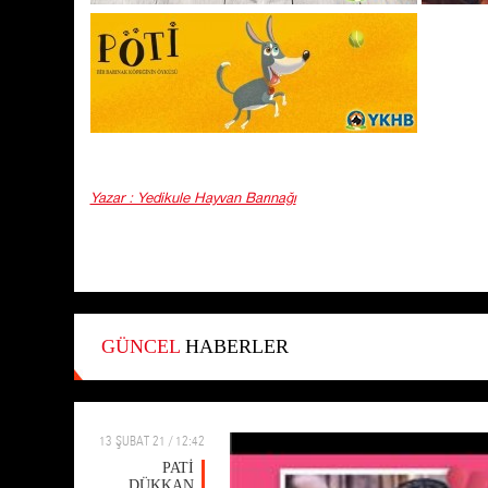
Yazar : Yedikule Hayvan Barınağı
GÜNCEL
HABERLER
13 ŞUBAT 21 / 12:42
PATİ
DÜKKAN