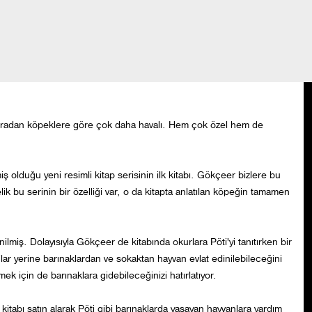
s'ın Sarp Baba onu fark etti ve aşık oldu. Yedikule nin Belkıs'
andi ismi PÖTİ oldu.
 hayatından çok memnun sıcak evinde, mutlu mesut. Ama barınaktaki
'nin öyküsünü anlatan kitap satın alındığında her kitap için yedikule
 kız. Sıradan köpeklere göre çok daha havalı. Hem çok özel hem de
lduğu yeni resimli kitap serisinin ilk kitabı. Gökçeer bizlere bu
lik bu serinin bir özelliği var, o da kitapta anlatılan köpeğin tamamen
lmiş. Dolayısıyla Gökçeer de kitabında okurlara Pöti'yi tanıtırken bir
lar yerine barınaklardan ve sokaktan hayvan evlat edinilebileceğini
ek için de barınaklara gidebileceğinizi hatırlatıyor.
kitabı satın alarak Pöti gibi barınaklarda yaşayan hayvanlara yardım