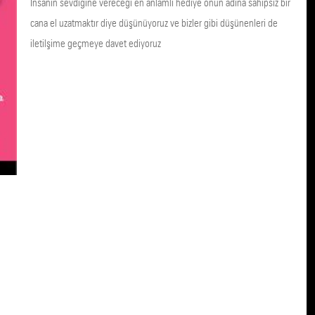
İnsanin sevdiğine vereceği en anlamlı hediye onun adına sahipsiz bir
cana el uzatmaktır diye düşünüyoruz ve bizler gibi düşünenleri de
iletilşime geçmeye davet ediyoruz