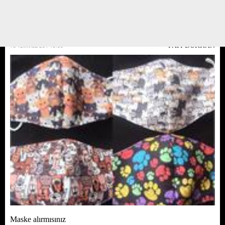
hemde barınak çocuklarını unutmadi.. çalışanları için barınak
maskelerimizden alarak barınaga destek olurken çalışanlarına da ne kadar
değerli olduklarını hissettirerek yüzleri ...
15 TEMMUZ 20 / 15:08
PATİ DÜKKAN
Maske alırmısınız