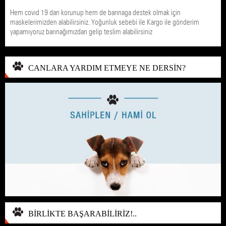
Hem covıd 19 dan korunup hem de barınaga destek olmak için
maskelerimizden alabilirsiniz. Yoğunluk sebebi ile Kargo ile gönderim
yapamıyoruz barınağımızdan gelip teslim alabilirsiniz
CANLARA YARDIM ETMEYE NE DERSİN?
BİRLİKTE BAŞARABİLİRİZ!..