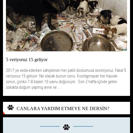
5 veriyoruz 15 geliyor
2017 ye veda ederken sahiplenen her patili dostumuza seviniyoruz. Fakat 5
veriyoruz 15 geliyor. Ne olacak bunun sonu. Kısırlaşmayan her hayvan
sorun, çünkü 7-8 bazen 10 yavru doğuruyor . Son 2 hafta içinde gelen
sokakta doğum yapmış anne ve ...
CANLARA YARDIM ETMEYE NE DERSİN?