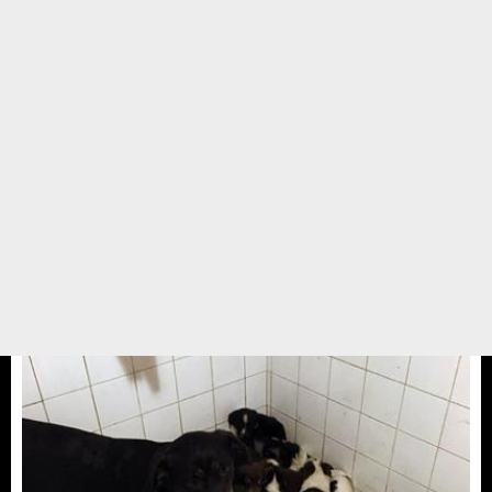
Suzi kiz
Suzi kızın hikayesi de çok ilginç;Daha yavru 5 aylık iken madde
bağımlılarının elinden kurtarılmış idi.Yuva için ilanlar açtık kısmeti
çıkmadı.Gönüllümüz Funda anneye Aşıları bitene dek sen bak ki
hastalanmasın bebek dedik.Sağolsun tamam dedi Suzi ...
28 ARALIK 17 / 13:44
Yedikule Hayvan Barınağı
Meral Olcay