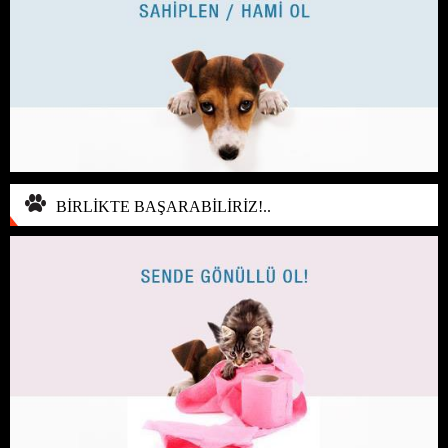
BİRLİKTE BAŞARABİLİRİZ!..