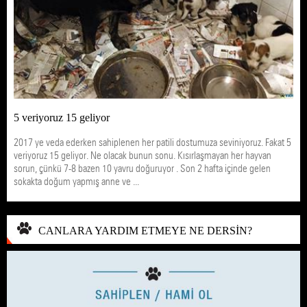
5 veriyoruz 15 geliyor
2017 ye veda ederken sahiplenen her patili dostumuza seviniyoruz. Fakat 5
veriyoruz 15 geliyor. Ne olacak bunun sonu. Kısırlaşmayan her hayvan
sorun, çünkü 7-8 bazen 10 yavru doğuruyor . Son 2 hafta içinde gelen
sokakta doğum yapmış anne ve ...
CANLARA YARDIM ETMEYE NE DERSİN?