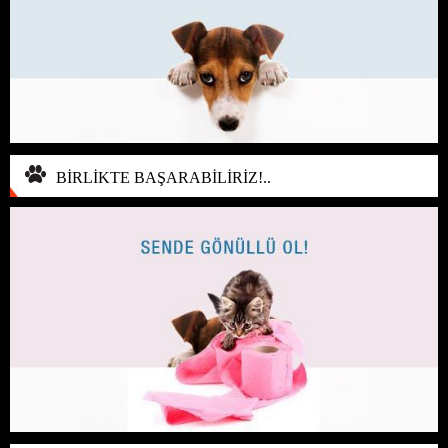
BİRLİKTE BAŞARABİLİRİZ!..