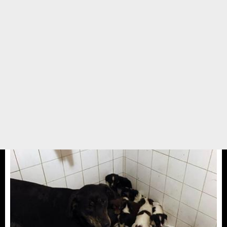
Suzi kiz
Suzi kızın hikayesi de çok ilginç;Daha yavru 5 aylık iken madde
bağımlılarının elinden kurtarılmış idi.Yuva için ilanlar açtık kısmeti
çıkmadı.Gönüllümüz Funda anneye Aşıları bitene dek sen bak ki
hastalanmasın bebek dedik.Sağolsun tamam dedi Suzi ...
28 ARALIK 17 / 13:44
Yedikule Hayvan Barınağı
Meral Olcay