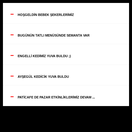
--
HOŞGELDİN BEBEK ŞEKERLERİMİZ
--
BUGÜNÜN TATLI MENÜSÜNDE SEMANTA VAR
--
ENGELLİ KEDİMİZ YUVA BULDU ;)
--
AYŞEGÜL KEDİCİK YUVA BULDU
--
PATİCAFE DE PAZAR ETKİNLİKLERİMİZ DEVAM ...