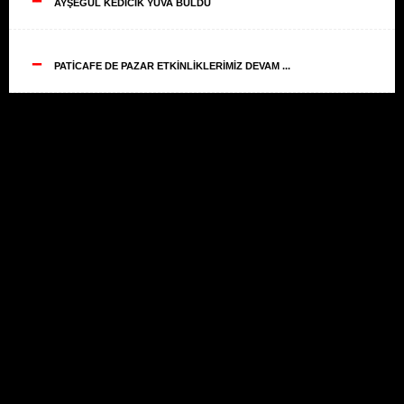
AYŞEGÜL KEDİCİK YUVA BULDU
--
PATİCAFE DE PAZAR ETKİNLİKLERİMİZ DEVAM ...