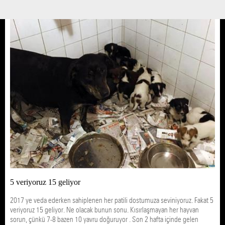
28 ARALIK 17 / 13:44
Yedikule Hayvan Barınağı
Meral Olcay
5 veriyoruz 15 geliyor
2017 ye veda ederken sahiplenen her patili dostumuza seviniyoruz. Fakat 5
veriyoruz 15 geliyor. Ne olacak bunun sonu. Kısırlaşmayan her hayvan
sorun, çünkü 7-8 bazen 10 yavru doğuruyor . Son 2 hafta içinde gelen