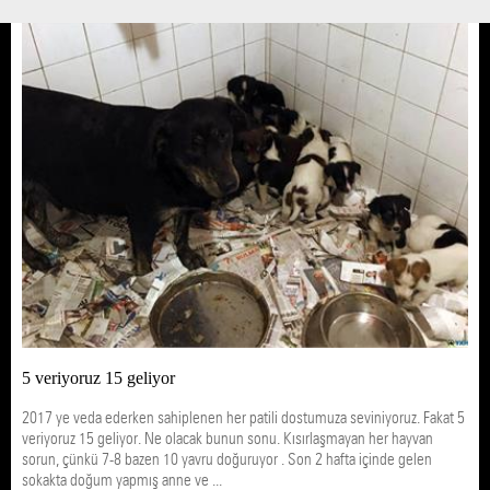
5 veriyoruz 15 geliyor
2017 ye veda ederken sahiplenen her patili dostumuza seviniyoruz. Fakat 5
veriyoruz 15 geliyor. Ne olacak bunun sonu. Kısırlaşmayan her hayvan
sorun, çünkü 7-8 bazen 10 yavru doğuruyor . Son 2 hafta içinde gelen
sokakta doğum yapmış anne ve ...