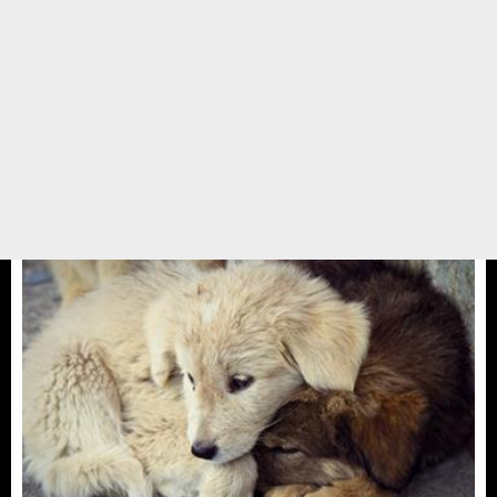
5 veriyoruz 15 geliyor
2017 ye veda ederken sahiplenen her patili dostumuza seviniyoruz. Fakat 5
veriyoruz 15 geliyor. Ne olacak bunun sonu. Kısırlaşmayan her hayvan
sorun, çünkü 7-8 bazen 10 yavru doğuruyor . Son 2 hafta içinde gelen
sokakta doğum yapmış anne ve ...
28 EKİM 17 / 10:31
Yedikule Hayvan Barınağı
Meral Olcay