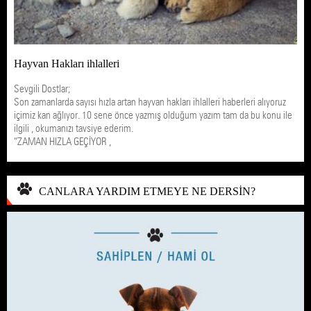
Hayvan Hakları ihlalleri
Sevgili Dostlar;
Son zamanlarda sayısı hızla artan hayvan hakları ihlalleri haberleri alıyoruz
içimiz kan ağlıyor. 10 sene önce yazmış olduğum yazım tam da bu konu ile
ilgili , okumanızı tavsiye ederim.
“ZAMAN HIZLA GEÇİYOR ,
CANLARA YARDIM ETMEYE NE DERSİN?