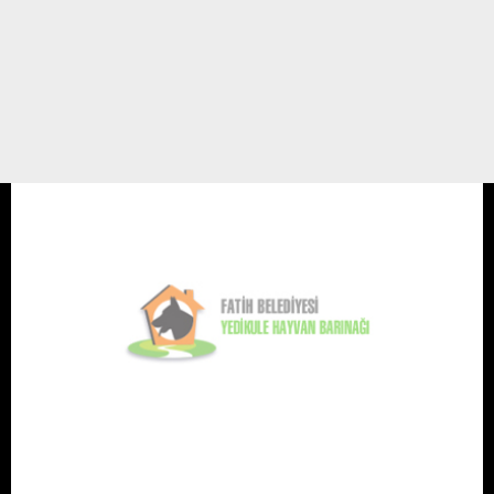
Kökeni: Sina yarımadasının yerlisi olan, çok eski bir köpek cinsidir. Mısır
papirüslerinin üzerinde ve Kuzey Afganistan'daki mağaralarda resimleri
bulunmuşlur Bu cins yüzyıllarca saflığını korudu. İthal edilmesi
yasaklanmıştı. Bu nedenle ancak ...
24 ARALIK 07 / 11:45
Yedikule Hayvan Barınağı
Köpek Irkları