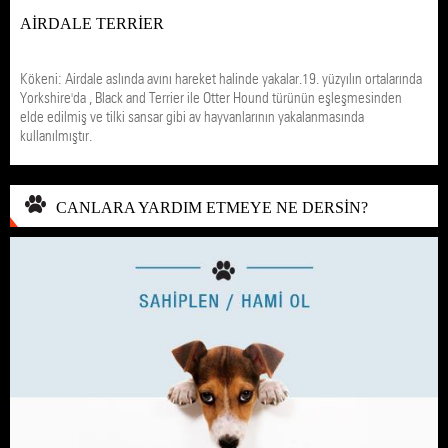
AİRDALE TERRİER
Kökeni: Airdale aslında avını hareket halinde yakalar.19. yüzyılın ortalarında
Yorkshire'da , Black and Terrier ile Otter Hound türünün eşleşmesinden
elde edilmiş ve tilki sansar gibi av hayvanlarının yakalanmasında
kullanılmıştır.
CANLARA YARDIM ETMEYE NE DERSİN?