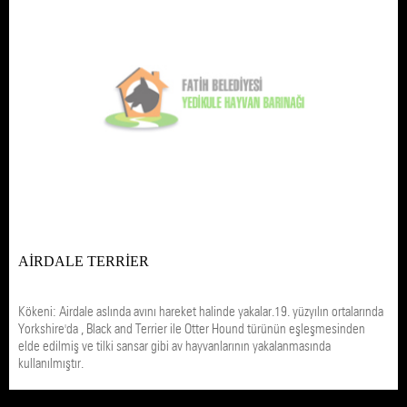
AİRDALE TERRİER
Kökeni: Airdale aslında avını hareket halinde yakalar.19. yüzyılın ortalarında
Yorkshire'da , Black and Terrier ile Otter Hound türünün eşleşmesinden
elde edilmiş ve tilki sansar gibi av hayvanlarının yakalanmasında
kullanılmıştır.