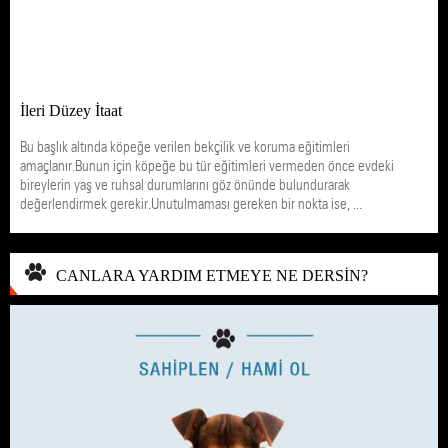
İleri Düzey İtaat
Bu başlık altında köpeğe verilen bekçilik ve koruma eğitimleri
amaçlanır.Bunun için köpeğe bu tür eğitimleri vermeden önce evdeki
bireylerin yaş ve ruhsal durumlarını göz önünde bulundurarak
değerlendirmek gerekir.Unutulmaması gereken bir nokta ise, ...
CANLARA YARDIM ETMEYE NE DERSİN?