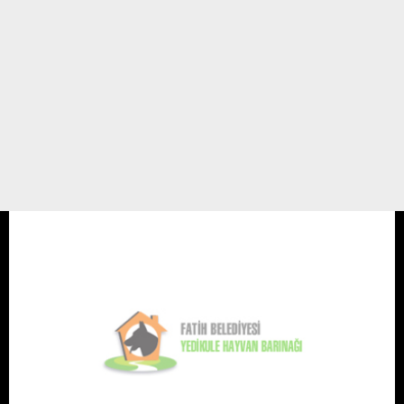
Köpeğinizi Tanıyın
Köpekler doğdukları andan itibaren insanlara karşı sevgi duyarlar.
Bu şekilde dünyaya gelen tek hayvan türü köpektir.
Bu nedenle siz köpeklere yakınlık göstermeseniz de onlar sizi çoktan
benimsemiştir. Yeni aldığınız köpeğiniz ...
18 KASIM 07 / 21:52
Yedikule Hayvan Barınağı
Köpek Eğitimi