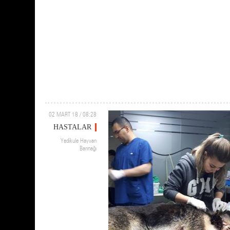
02 MART 18 / 08:28
HASTALAR
Yedikule Hayvan
Barınağı