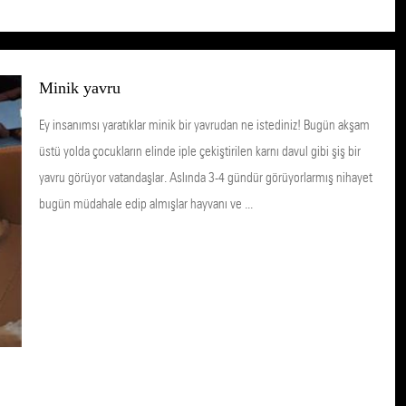
Minik yavru
Ey insanımsı yaratıklar minik bir yavrudan ne istediniz! Bugün akşam
üstü yolda çocukların elinde iple çekiştirilen karnı davul gibi şiş bir
yavru görüyor vatandaşlar. Aslında 3-4 gündür görüyorlarmış nihayet
bugün müdahale edip almışlar hayvanı ve ...