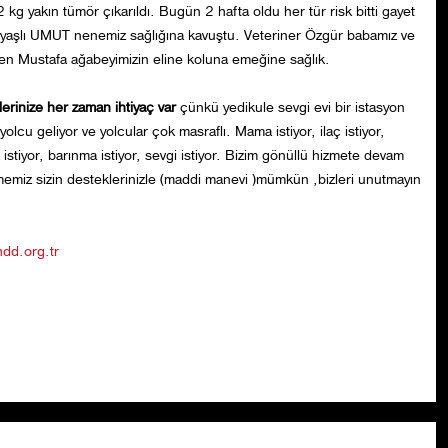
 2 kg yakın tümör çıkarıldı. Bugün 2 hafta oldu her tür risk bitti gayet
ı yaşlı UMUT nenemiz sağlığına kavuştu. Veteriner Özgür babamız ve
en Mustafa ağabeyimizin eline koluna emeğine sağlık.
erinize her zaman ihtiyaç var
çünkü yedikule sevgi evi bir istasyon
 yolcu geliyor ve yolcular çok masraflı. Mama istiyor, ilaç istiyor,
k istiyor, barınma istiyor, sevgi istiyor. Bizim gönüllü hizmete devam
emiz sizin desteklerinizle (maddi manevi )mümkün ,bizleri unutmayın
dd.org.tr