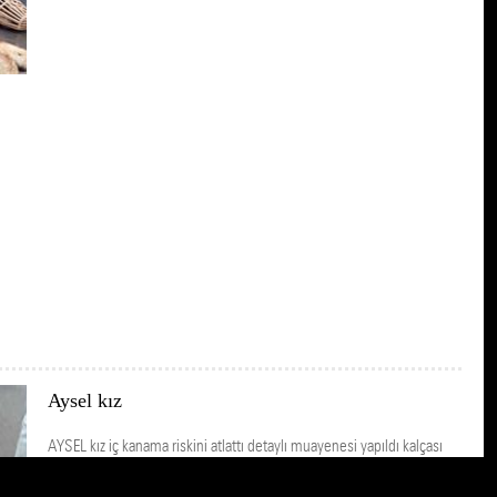
Aysel kız
AYSEL kız iç kanama riskini atlattı detaylı muayenesi yapıldı kalçası
kırık reçetesi verildi tedaviye başlandı .En kısa sürede iyileşip ayağa