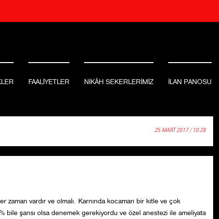
KLER
FAALİYETLER
NİKÂH SEKERLERİMİZ
İLAN PANOSU
25 MART 2017 / 10:28
r zaman vardır ve olmalı. Karnında kocaman bir kitle ve çok
1% bile şansı olsa denemek gerekiyordu ve özel anestezi ile ameliyata