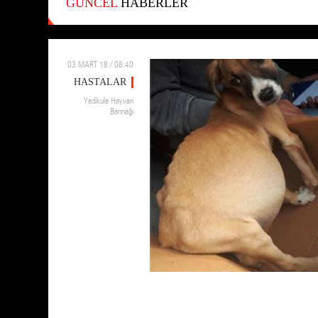
GÜNCEL
HABERLER
03 MART 18 / 08:40
HASTALAR
Yedikule Hayvan
Barınağı