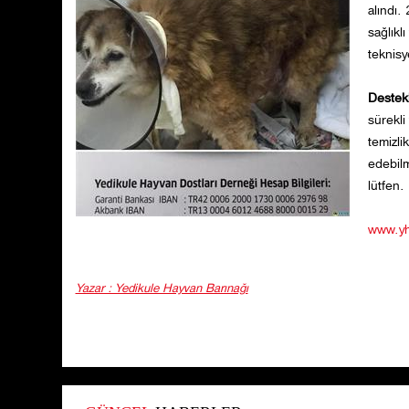
alındı.
sağlıkl
teknisy
Destekl
sürekli
temizli
edebilm
lütfen.
www.yh
Yazar : Yedikule Hayvan Barınağı