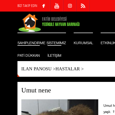
BİZİ TAKİP EDİN
SAHİPLENDİRME SİSTEMİMİZ
KURUMSAL
ETKİNLİ
PATİ DÜKKAN
İLETİŞİM
ILAN PANOSU
>
HASTALAR
>
Umut nene
Umut he
yaşlı. 