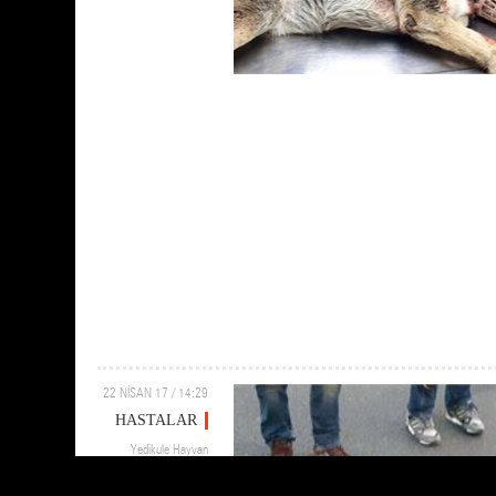
22 NİSAN 17 / 14:29
HASTALAR
Yedikule Hayvan
Barınağı