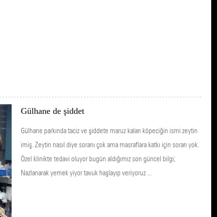
Gülhane de şiddet
Gülhane parkında taciz ve şiddete maruz kalan köpeciğin ismi zeytin
imiş. Zeytin nasıl diye soranı çok ama masraflara katkı için soran yok.
Özel klinikte tedavi oluyor bugün aldığımız son güncel bilgi;
Nazlanarak yemek yiyor tavuk haşlayıp veriyoruz ...