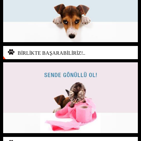
BİRLİKTE BAŞARABİLİRİZ!..