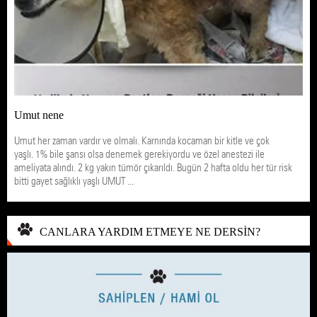
Umut nene
Umut her zaman vardır ve olmalı. Karnında kocaman bir kitle ve çok
yaşlı. 1% bile şansı olsa denemek gerekiyordu ve özel anestezi ile
ameliyata alındı. 2 kg yakın tümör çıkarıldı. Bugün 2 hafta oldu her tür risk
bitti gayet sağlıklı yaşlı UMUT ...
CANLARA YARDIM ETMEYE NE DERSİN?