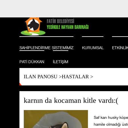
BİZİ TAKİP EDİN
SAHİPLENDİRME SİSTEMİMİZ
KURUMSAL
ETKİNLİ
PATİ DÜKKAN
İLETİŞİM
ILAN PANOSU
>
HASTALAR
>
karnın da kocaman kitle vardı:(
Saf kan husky köpe
hamile olmadığı üst