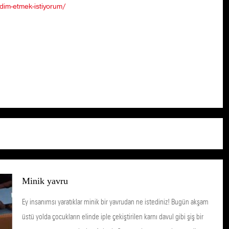
dim-etmek-istiyorum/
Minik yavru
Ey insanımsı yaratıklar minik bir yavrudan ne istediniz! Bugün akşam
üstü yolda çocukların elinde iple çekiştirilen karnı davul gibi şiş bir