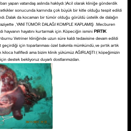
hbarı yapan vatandaş aslında haklıydı:)Acil olarak kliniğe gönderdik
 tetkikler sonucunda karnında çok büyük bir kitle olduğu tespit edildi
lındı.Dalak da kocaman bir tümör olduğu görüldü üstelik de dalağın
ş vaziyette ,YANİ TÜMÖR DALAĞI KOMPLE KAPLAMIŞ .Mecburen
ındı hayvanın hayatını kurtarmak için.Köpeciğin ismini
PIRTIK
nburnu Vetriner kliniğinde uzun süre kaldı tedavisine devam edildi
at geçirdiği için toparlanması özel bakımla mümkündü,ve pırtık artık
ık kiloca hafifledi ama bizim klinik yükümüz AĞIRLAŞTI:( köpeğimizin
için destek bekliyoruz duyarlı dostlarımızdan.