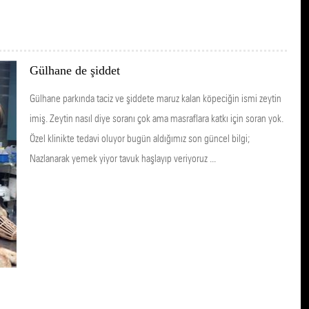
Gülhane de şiddet
Gülhane parkında taciz ve şiddete maruz kalan köpeciğin ismi zeytin
imiş. Zeytin nasıl diye soranı çok ama masraflara katkı için soran yok.
Özel klinikte tedavi oluyor bugün aldığımız son güncel bilgi;
Nazlanarak yemek yiyor tavuk haşlayıp veriyoruz ...