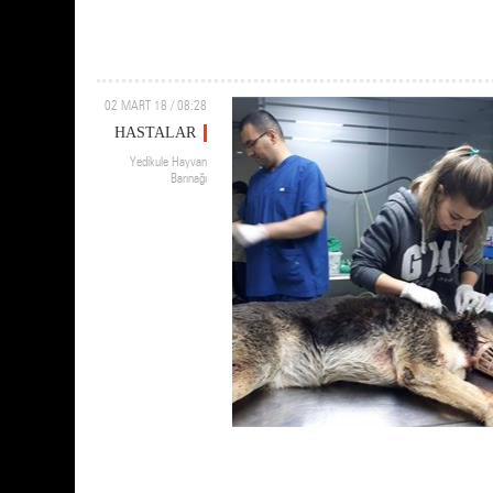
02 MART 18 / 08:28
HASTALAR
Yedikule Hayvan
Barınağı