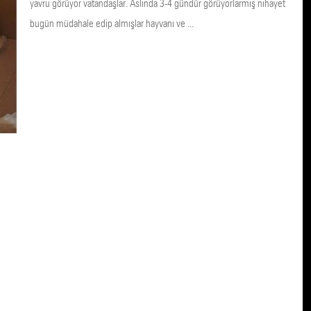
yavru görüyor vatandaşlar. Aslında 3-4 gündür görüyorlarmış nihayet
bugün müdahale edip almışlar hayvanı ve ...