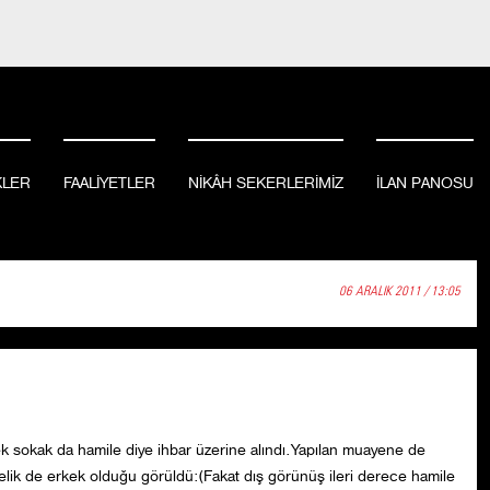
KLER
FAALİYETLER
NİKÂH SEKERLERİMİZ
İLAN PANOSU
06 ARALIK 2011 / 13:05
k sokak da hamile diye ihbar üzerine alındı.Yapılan muayene de
elik de erkek olduğu görüldü:(Fakat dış görünüş ileri derece hamile