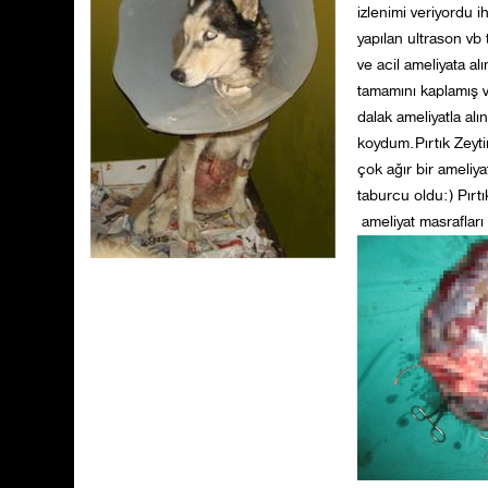
izlenimi veriyordu i
yapılan ultrason vb
ve acil ameliyata a
tamamını kaplamı
dalak ameliyatla al
koydum.Pırtık Zeyti
çok ağır bir ameliy
taburcu oldu:) Pırt
ameliyat masrafları 