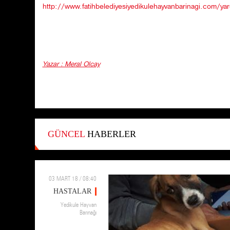
http://www.fatihbelediyesiyedikulehayvanbarinagi.com/yar
Yazar : Meral Olcay
GÜNCEL
HABERLER
03 MART 18 / 08:40
HASTALAR
Yedikule Hayvan
Barınağı