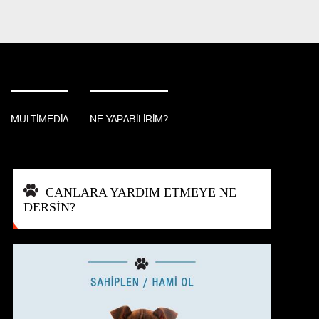
BAĞIŞ YAP
İSTANBUL, TURKEY
MULTİMEDİA
NE YAPABİLİRİM?
CANLARA YARDIM ETMEYE NE
DERSİN?