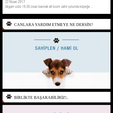
22 Nisan 2017
Akşam üstü 19.30 civarı barınak alt kısım sahil yolunda köpeğe ...
CANLARA YARDIM ETMEYE NE DERSİN?
BİRLİKTE BAŞARABİLİRİZ!..