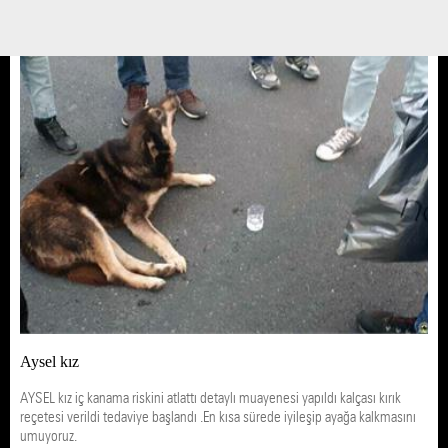
22 NİSAN 17 / 14:29
Yedikule Hayvan Barınağı
HASTALAR
Aysel kız
AYSEL kız iç kanama riskini atlattı detaylı muayenesi yapıldı kalçası kırık
reçetesi verildi tedaviye başlandı .En kısa sürede iyileşip ayağa kalkmasını
umuyoruz.