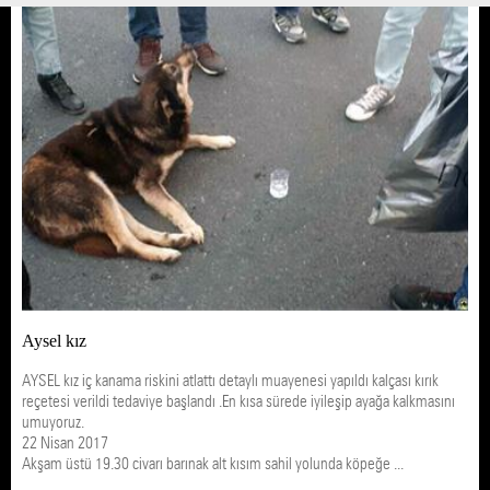
Aysel kız
AYSEL kız iç kanama riskini atlattı detaylı muayenesi yapıldı kalçası kırık
reçetesi verildi tedaviye başlandı .En kısa sürede iyileşip ayağa kalkmasını
umuyoruz.
22 Nisan 2017
Akşam üstü 19.30 civarı barınak alt kısım sahil yolunda köpeğe ...