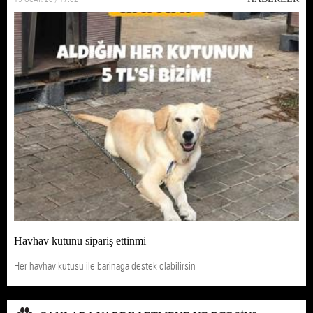
Havhav kutunu sipariş ettinmi
Her havhav kutusu ile barinaga destek olabilirsin