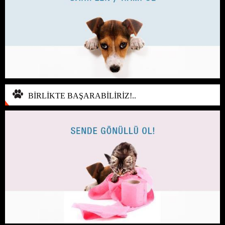
BİRLİKTE BAŞARABİLİRİZ!..