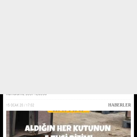
2023 takvimimiz
Yıllarca hepimizin kalbine dokunduktan sonra bu yıl aramızdan ayrılan budy
çocuğumuz anısına hazırlamış olduğumuz 2023 takvimimiz çıktı. Sizler de
edinmek istersenız wtsp numaramız ile iletişime geçebilirsiniz Wtsp
numaramız 5357126390
15 OCAK 20 / 17:02
HABERLER