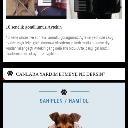
10 senelik gönüllümüz Aytekin
10 sene öncesi ve sonrası. Gönüllü çocuğumuz Aytekin yedikule sevgi
evinde yaşlı felçli çocuklarımıza Akordeon çalardı mutlu olsunlar diye.
Aradan yıllar geçti Aytekin genç delikanlı oldu. Artık barış için müzik
akademisin de okuyor . Sevgililer ...
CANLARA YARDIM ETMEYE NE DERSİN?