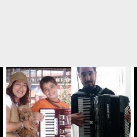
Pasta yerine mama
Yasemin abla doğum.gunu için arkadaşlarına mesaj yollayarak bu yıl bana
hediye ,pasta,çiçek vs almak yerine barınakta yaşayan dostlarıma benim
adına bağışta bulunmanızı rica ediyorum deyince,Yasemin ablanın dostları
bize bağışta bulundular ve ...
12 ŞUBAT 17 / 13:04
Yedikule Hayvan Barınağı
Gönüllüler