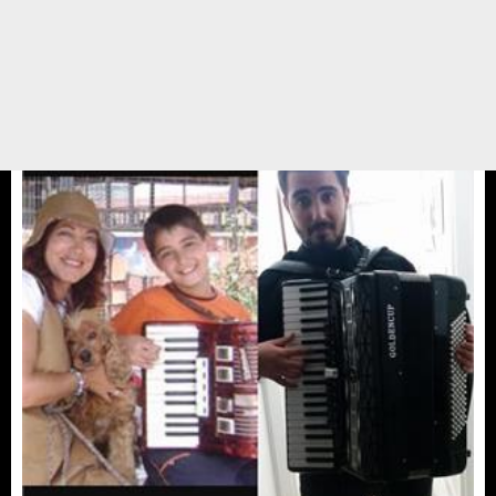
Pasta yerine mama
Yasemin abla doğum.gunu için arkadaşlarına mesaj yollayarak bu yıl bana
hediye ,pasta,çiçek vs almak yerine barınakta yaşayan dostlarıma benim
adına bağışta bulunmanızı rica ediyorum deyince,Yasemin ablanın dostları
bize bağışta bulundular ve ...
12 ŞUBAT 17 / 13:04
Yedikule Hayvan Barınağı
Gönüllüler