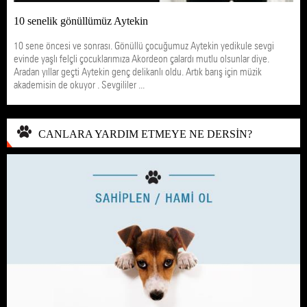
10 senelik gönüllümüz Aytekin
10 sene öncesi ve sonrası. Gönüllü çocuğumuz Aytekin yedikule sevgi
evinde yaşlı felçli çocuklarımıza Akordeon çalardı mutlu olsunlar diye.
Aradan yıllar geçti Aytekin genç delikanlı oldu. Artık barış için müzik
akademisin de okuyor . Sevgililer ...
CANLARA YARDIM ETMEYE NE DERSİN?