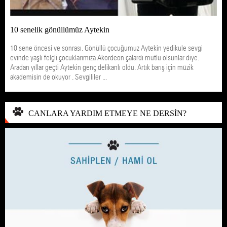
10 senelik gönüllümüz Aytekin
10 sene öncesi ve sonrası. Gönüllü çocuğumuz Aytekin yedikule sevgi
evinde yaşlı felçli çocuklarımıza Akordeon çalardı mutlu olsunlar diye.
Aradan yıllar geçti Aytekin genç delikanlı oldu. Artık barış için müzik
akademisin de okuyor . Sevgililer ...
CANLARA YARDIM ETMEYE NE DERSİN?