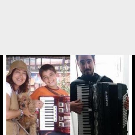
Pasta yerine mama
Yasemin abla doğum.gunu için arkadaşlarına mesaj yollayarak bu yıl bana
hediye ,pasta,çiçek vs almak yerine barınakta yaşayan dostlarıma benim
adına bağışta bulunmanızı rica ediyorum deyince,Yasemin ablanın dostları
bize bağışta bulundular ve ...
12 ŞUBAT 17 / 13:04
Yedikule Hayvan Barınağı
Gönüllüler