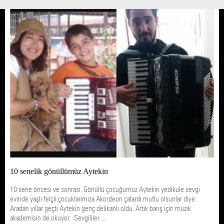
10 senelik gönüllümüz Aytekin
10 sene öncesi ve sonrası. Gönüllü çocuğumuz Aytekin yedikule sevgi
evinde yaşlı felçli çocuklarımıza Akordeon çalardı mutlu olsunlar diye.
Aradan yıllar geçti Aytekin genç delikanlı oldu. Artık barış için müzik
akademisin de okuyor . Sevgililer ...