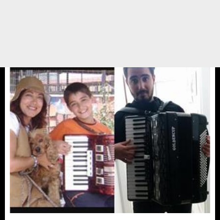
Yasemin abla doğum.gunu için arkadaşlarına mesaj yollayarak bu yıl bana
hediye ,pasta,çiçek vs almak yerine barınakta yaşayan dostlarıma benim
adına bağışta bulunmanızı rica ediyorum deyince,Yasemin ablanın dostları
bize bağışta bulundular ve ...
12 ŞUBAT 17 / 13:04
Yedikule Hayvan Barınağı
Gönüllüler