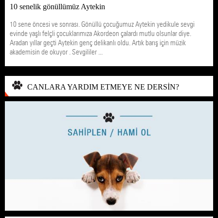
10 senelik gönüllümüz Aytekin
10 sene öncesi ve sonrası. Gönüllü çocuğumuz Aytekin yedikule sevgi
evinde yaşlı felçli çocuklarımıza Akordeon çalardı mutlu olsunlar diye.
Aradan yıllar geçti Aytekin genç delikanlı oldu. Artık barış için müzik
akademisin de okuyor . Sevgililer ...
CANLARA YARDIM ETMEYE NE DERSİN?