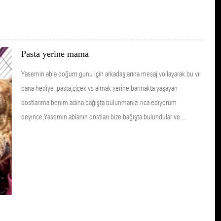
Pasta yerine mama
Yasemin abla doğum.gunu için arkadaşlarına mesaj yollayarak bu yıl
bana hediye ,pasta,çiçek vs almak yerine barınakta yaşayan
dostlarıma benim adına bağışta bulunmanızı rica ediyorum
deyince,Yasemin ablanın dostları bize bağışta bulundular ve ...