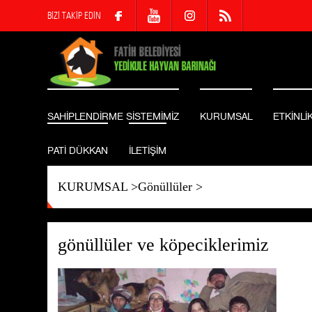
BİZİ TAKİP EDİN
SAHİPLENDİRME SİSTEMİMİZ
KURUMSAL
ETKİNLİ
PATİ DÜKKAN
İLETİŞİM
KURUMSAL
>
Gönüllüler
>
gönüllüler ve köpeciklerimiz