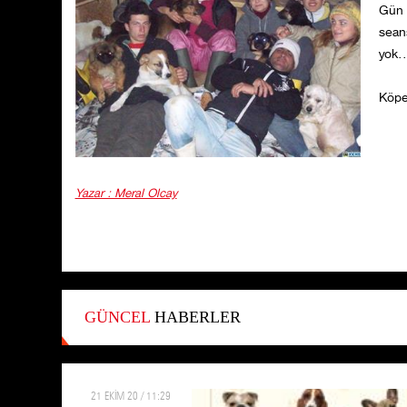
Gün b
seans
yok..
Köpec
Yazar : Meral Olcay
GÜNCEL
HABERLER
21 EKİM 20 / 11:29