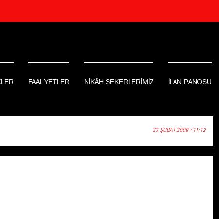
KLER
FAALİYETLER
NİKÂH SEKERLERİMİZ
İLAN PANOSU
23 ŞUBAT 2009 / 11:12