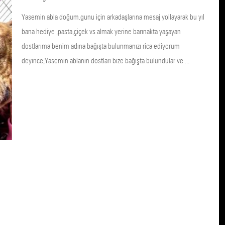
Yasemin abla doğum.gunu için arkadaşlarına mesaj yollayarak bu yıl
bana hediye ,pasta,çiçek vs almak yerine barınakta yaşayan
dostlarıma benim adına bağışta bulunmanızı rica ediyorum
deyince,Yasemin ablanın dostları bize bağışta bulundular ve ...