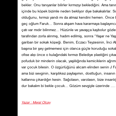
bekler. Onu tanıyanlar bilirler kırmızıyı beklediğini. Ama ta
içinde bu köpek bizimle neden bekliyor diye bakakalırlar. So
olduğunu, kırmızı yandı mı da atmaz kendini hemen. Önce b
geç oğlum Faruk… Sonra akşam hava kararmaya başlayınca el 
çatı var mıdır bilinmez… Hüzünle ve yavaşça kaybolur gözle
tarafından zorla alınmış, hadım edilmiş, sonra “Yaşar ne Yaş
gariban bir sokak köpeği. Benim, Eczacı Teyzesinin, İnci Ab
başına bir şey gelmemesi için olanca güçle koruduğu sokak
ofise alıp önce o kulağındaki kırmızı Belediye plastiğini ç
pofuduk bir minderin olacak, yaşlılığında kemiciklerin ağ
var çocuk bilesin. O özgürlüğünü alıcam elinden senin J Fa
ama bizi sevginin, karşılıksız paylaşımın, dostluğun, insa
katlarına çıkardığın kesin. Sağolasın, varolasın, bize insanlı
dur bakalım bi bekle çocuk… Gözüm sevgiyle üzerinde ….
Yazar : Meral Olcay