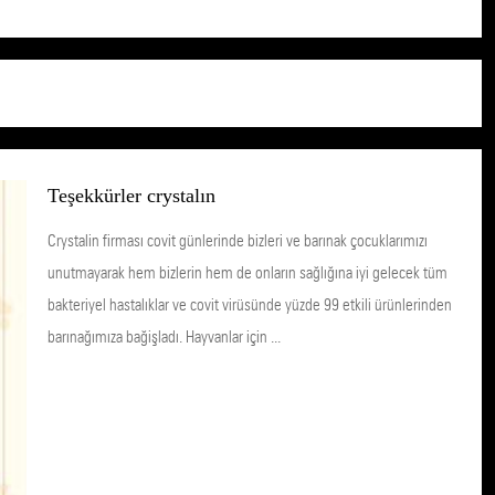
Teşekkürler crystalın
Crystalin firması covit günlerinde bizleri ve barınak çocuklarımızı
unutmayarak hem bizlerin hem de onların sağlığına iyi gelecek tüm
bakteriyel hastalıklar ve covit virüsünde yüzde 99 etkili ürünlerinden
barınağımıza bağişladı. Hayvanlar için ...