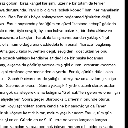
biraz çoban, biraz kangal karışımı, üzerine bir tutam da terrier
taya durumunda. Yani o bildiğimiz “sokak köpeği” hani her mahallenin
ardan. Ben Faruk’u böyle anlatıyorsam beğenmediğimizden değil,
ayın. Faruk hayatımda gördüğüm en güzel “kestane kebap” gözlerin
e derin, öyle sevgili, öyle acı kahve bakar ki, bir daha aklınız ve
mazsınız o bakışları. Faruk ile tanışmamız bundan yaklaşık 1 yıl
, ofisimizin olduğu ana caddedeki tüm esnafı “haraca” bağlamış
Ama gücü kaba kuvvetten değil, sevgiden, dostluktan ve onu
sıcacık yaklaşıp kendisine ait değil de bir başka kocaman
ış, akşama da götürüp verecekmiş gibi duran, orantısız kocaman
ibi etrafında çevirmesinden alıyordu. Faruk, günlük ritüeli olan
… Sabah 9 civarı nerede yattığını bilmiyoruz ama evden çıkıp işe
inde. Salonudur orası… Sonra yaklaşık 1 yıldır düzenli olarak bizden
a çok da isteyerek ısmarladığımız “Gelincik”’ten gelen ve onun için
ını afiyetle yer. Sonra geçer Starbucks Caffee’nin önünde oturur,
beti koyulaştırdıktan sonra kendisine bir sandviç ya da Taner
lir bir köşeye kestirir biraz, malum yaşlı bir adam Faruk, tüm gün
 çok iyi anlar. Günde en az 9-10 kere ne varsa karşıdan karşıya
in önce karşıdan karşıya geçmek isteyen herkes gibi gider ışıklarda