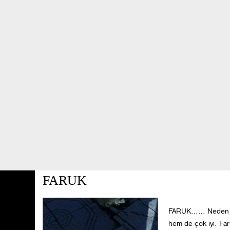
BİZİ TAKİP EDİN
SAHİPLENDİRME SİSTEMİMİZ
KURUMSAL
ETKİNLİ
PATİ DÜKKAN
İLETİŞİM
KURUMSAL
>
Gönüllüler
>
FARUK
FARUK…… Neden ve k
hem de çok iyi. Far