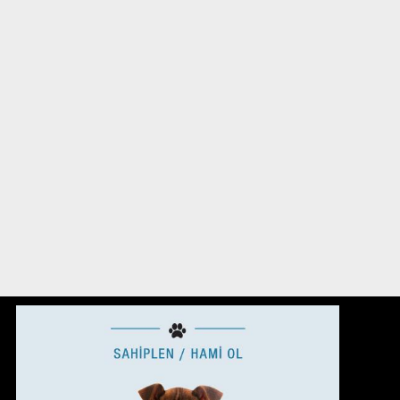
BAĞIŞ YAP
İSTANBUL, TURKEY
MULTİMEDİA
NE YAPABİLİRİM?
CANLARA YARDIM ETMEYE NE
DERSİN?