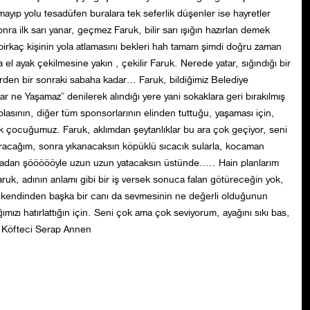
nımayıp yolu tesadüfen buralara tek seferlik düşenler ise hayretler
nra ilk sarı yanar, geçmez Faruk, bilir sarı ışığın hazırlan demek
irkaç kişinin yola atlamasını bekleri hah tamam şimdi doğru zaman
ayak çekilmesine yakın , çekilir Faruk. Nerede yatar, sığındığı bir
rden bir sonraki sabaha kadar… Faruk, bildiğimiz Belediye
ar ne Yaşamaz” denilerek alındığı yere yani sokaklara geri bırakılmış
lasının, diğer tüm sponsorlarının elinden tuttuğu, yaşaması için,
 çocuğumuz. Faruk, aklımdan şeytanlıklar bu ara çok geçiyor, seni
ıkaracağım, sonra yıkanacaksın köpüklü sıcacık sularla, kocaman
rımadan şöööööyle uzun uzun yatacaksın üstünde….. Hain planlarım
ruk, adının anlamı gibi bir iş versek sonuca falan götüreceğin yok,
nın kendinden başka bir canı da sevmesinin ne değerli olduğunun
ğımızı hatırlattığın için. Seni çok ama çok seviyorum, ayağını sıkı bas,
 Köfteci Serap Annen