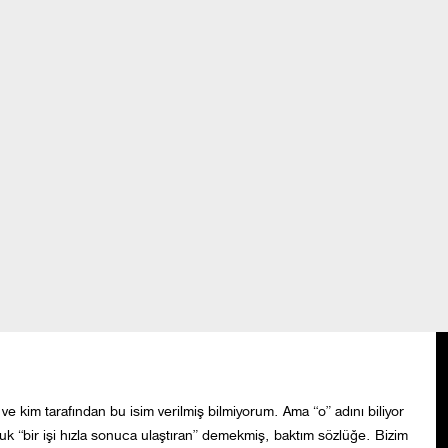
KLER
FAALİYETLER
NİKÂH SEKERLERİMİZ
İLAN PANOSU
05 OCAK 2010 / 18:43
im tarafından bu isim verilmiş bilmiyorum. Ama “o” adını biliyor
uk “bir işi hızla sonuca ulaştıran” demekmiş, baktım sözlüğe. Bizim