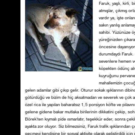
Faruk, yaşlı, kirli, 
atmışlar, çıkmış or
vardır ya, işte onl
sakın yanlış anlam
sahibi. Yüzünüze öyl
yüreğinizden çıkara
öncesine dayanıyor
durumdaydı Faruk. 
sevenlere hemen ve 
köpekten ödünç alm
kuyruğunu pervane g
mahallemizin çocuğu
gelen adamlar gibi çıkıp gelir. Oturur sokak ışıklarının dib
götürdüğü ve bizim de hiç aksatmadan ve severek ve çok am
özel rica ile yapılan baharatsız 1,5 porsiyon köfte ve pilav
gelene gidene bakar mutlaka birilerinin dikkatini çekip, soh
Börek’ten kıymalı pide ısmarlatır, teşekkür eder, sonra çeki
ayakta zor oluyor. Siz bilmezsiniz, Faruk trafik ışıklarından
geçmeyi kendisine bir sosyal aktivite olarak geliştirdiği iç