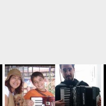
Pasta yerine mama
Yasemin abla doğum.gunu için arkadaşlarına mesaj yollayarak bu yıl bana
hediye ,pasta,çiçek vs almak yerine barınakta yaşayan dostlarıma benim
adına bağışta bulunmanızı rica ediyorum deyince,Yasemin ablanın dostları
bize bağışta bulundular ve ...
12 ŞUBAT 17 / 13:04
Yedikule Hayvan Barınağı
Gönüllüler