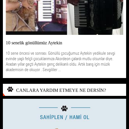
10 senelik gönüllümüz Aytekin
10 sene öncesi ve sonrası. Gönüllü çocuğumuz Aytekin yedikule sevgi
evinde yaşlı felçli çocuklarımıza Akordeon çalardı mutlu olsunlar diye.
Aradan yıllar geçti Aytekin genç delikanlı oldu. Artık barış için müzik
akademisin de okuyor . Sevgililer ...
CANLARA YARDIM ETMEYE NE DERSİN?