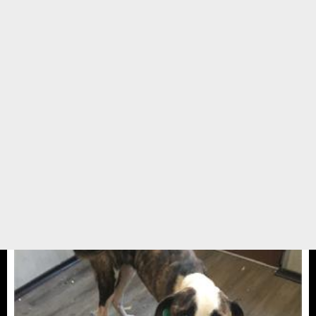
Lütfiye anne
Lütfiye annenin 17 yıllık kedisi Melek olmuş. Acılarını hafifletmek için
taksiye binip kedi satın almak üzere yola çıkmışlar. Yolda muhabbet
esnasında taksi şöförü arkadaş neden para ile satın alıyorsunuz yazık, sizi
barınağa götüreyim oradan bir ...
24 TEMMUZ 17 / 12:42
Yedikule Hayvan Barınağı
Gerçek Hikayeler