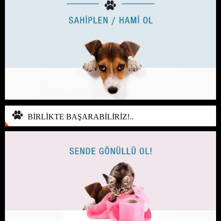
BİRLİKTE BAŞARABİLİRİZ!..