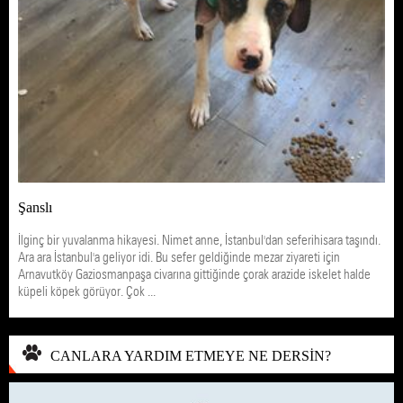
Şanslı
İlginç bir yuvalanma hikayesi. Nimet anne, İstanbul'dan seferihisara taşındı.
Ara ara İstanbul'a geliyor idi. Bu sefer geldiğinde mezar ziyareti için
Arnavutköy Gaziosmanpaşa civarına gittiğinde çorak arazide iskelet halde
küpeli köpek görüyor. Çok ...
CANLARA YARDIM ETMEYE NE DERSİN?