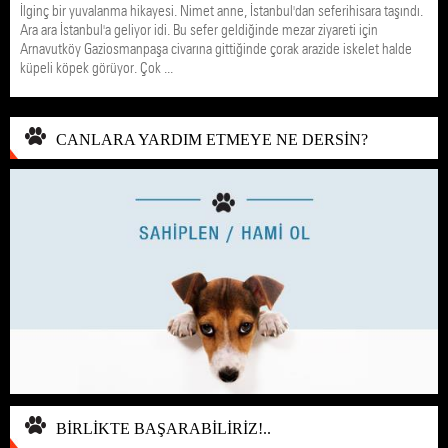
İlginç bir yuvalanma hikayesi. Nimet anne, İstanbul'dan seferihisara taşındı.
Ara ara İstanbul'a geliyor idi. Bu sefer geldiğinde mezar ziyareti için
Arnavutköy Gaziosmanpaşa civarına gittiğinde çorak arazide iskelet halde
küpeli köpek görüyor. Çok ...
CANLARA YARDIM ETMEYE NE DERSİN?
BİRLİKTE BAŞARABİLİRİZ!..