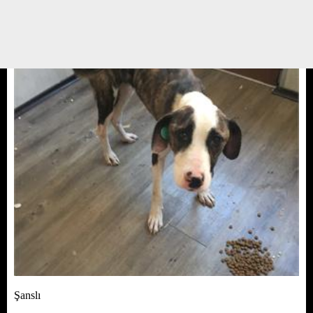
taksiye binip kedi satın almak üzere yola çıkmışlar. Yolda muhabbet
esnasında taksi şöförü arkadaş neden para ile satın alıyorsunuz yazık, sizi
barınağa götüreyim oradan bir ...
24 TEMMUZ 17 / 12:42
Yedikule Hayvan Barınağı
Gerçek Hikayeler
Şanslı