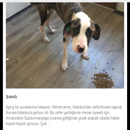
Şanslı
İlginç bir yuvalanma hikayesi. Nimet anne, İstanbul'dan seferihisara taşındı.
Ara ara İstanbul'a geliyor idi. Bu sefer geldiğinde mezar ziyareti için
Arnavutköy Gaziosmanpaşa civarına gittiğinde çorak arazide iskelet halde
küpeli köpek görüyor. Çok ...