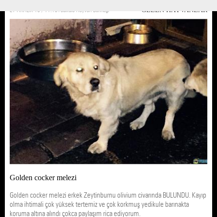
27 ARALIK 16 / 11:18
Yedikule Hayvan Barınağı
GELEN HAYVANLAR
Golden cocker melezi
Golden cocker melezi erkek Zeytinburnu olivium civarında BULUNDU. Kayıp
olma ihtimali çok yüksek tertemiz ve çok korkmuş yedikule barınakta
koruma altına alındı çokca paylaşım rica ediyorum.