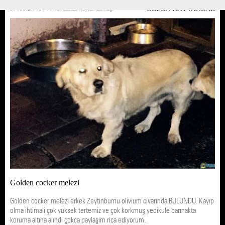
27 ARALIK 16 / 11:18
Yedikule Hayvan Barınağı
GELEN HAYVANLAR
Golden cocker melezi
Golden cocker melezi erkek Zeytinburnu olivium civarında BULUNDU. Kayıp
olma ihtimali çok yüksek tertemiz ve çok korkmuş yedikule barınakta
koruma altına alındı çokca paylaşım rica ediyorum.