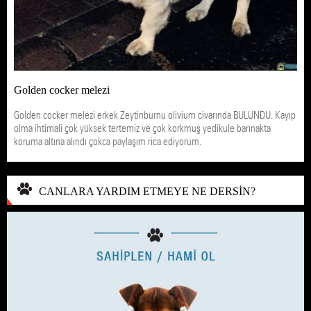
Golden cocker melezi
Golden cocker melezi erkek Zeytinburnu olivium civarında BULUNDU. Kayıp
olma ihtimali çok yüksek tertemiz ve çok korkmuş yedikule barınakta
koruma altına alındı çokca paylaşım rica ediyorum.
CANLARA YARDIM ETMEYE NE DERSİN?