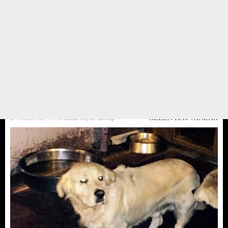
Zor durumdaki Anne ve bebekler
Golden anne sığındığı bahçede doğum yapmış. Şikayet üzerine yerinden
oldu barınağımıza getirildi. 12 yavrusu olmuş. Anne ve yavru köpekleri
istemedikleri için yuvasını yıkmışlar. Ortaya saçılmış hayvanlar 6 tane yavru
yağmur altında ve soğuktan can ...
27 ARALIK 16 / 11:18
Yedikule Hayvan Barınağı
GELEN HAYVANLAR