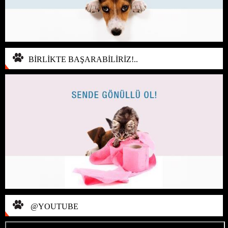
BİRLİKTE BAŞARABİLİRİZ!..
@YOUTUBE