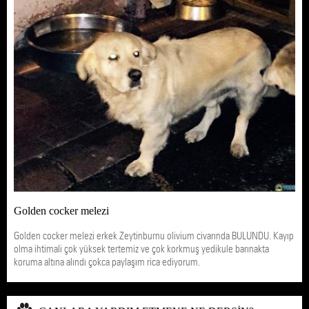
Golden cocker melezi
Golden cocker melezi erkek Zeytinburnu olivium civarında BULUNDU. Kayıp
olma ihtimali çok yüksek tertemiz ve çok korkmuş yedikule barınakta
koruma altına alındı çokca paylaşım rica ediyorum.