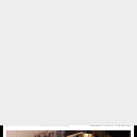
Zor durumdaki Anne ve bebekler
Golden anne sığındığı bahçede doğum yapmış. Şikayet üzerine yerinden
oldu barınağımıza getirildi. 12 yavrusu olmuş. Anne ve yavru köpekleri
istemedikleri için yuvasını yıkmışlar. Ortaya saçılmış hayvanlar 6 tane yavru
yağmur altında ve soğuktan can ...
27 ARALIK 16 / 11:18
Yedikule Hayvan Barınağı
GELEN HAYVANLAR