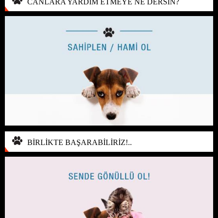
CANLARA YARDIM ETMEYE NE DERSİN?
BİRLİKTE BAŞARABİLİRİZ!..