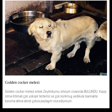
Golden cocker melezi
Golden cocker melezi erkek Zeytinburnu olivium civarında BULUNDU. Kayıp
olma ihtimali çok yüksek tertemiz ve çok korkmuş yedikule barınakta
koruma altına alındı çokca paylaşım rica ediyorum.