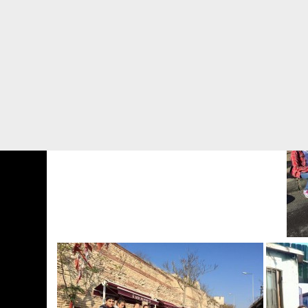
Tekn
bilgi
için 
dolay