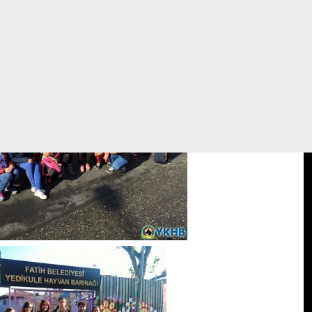
ik Üniversitesi Eramus projesi kapsamında ziyarete geldi
lendirme yapıldı, Mavi umut Ortaokulu çocukları da patili arkadaşları
süt, bisküvi, makarna getirerek destekte bulundular. Duyarlıklarından
ı tüm gençlere , ailelerindeki, okul yönetimi ne sonsuz teşekkürler.