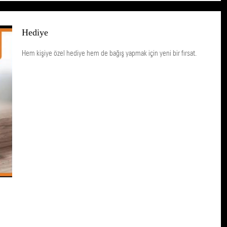
Hediye
Hem kişiye özel hediye hem de bağış yapmak için yeni bir fırsat.