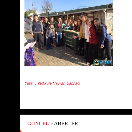
Yazar : Yedikule Hayvan Barınağı
GÜNCEL
HABERLER