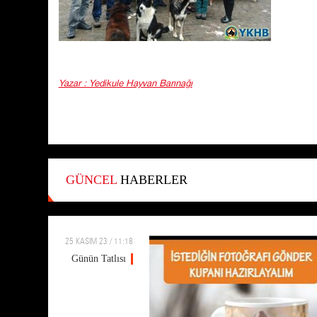
Yazar : Yedikule Hayvan Barınağı
GÜNCEL
HABERLER
25 KASIM 23 / 11:18
Günün Tatlısı