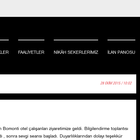
KLER
FAALİYETLER
NİKÂH SEKERLERİMİZ
İLAN PANOSU
28 EKİM 2015 / 10:02
n Bomonti otel çalışanları ziyaretimize geldi. Bilgilendirme toplantısı
dı , sonra sevgi seansı başladı. Duyarlılıklarından dolayı teşekkür