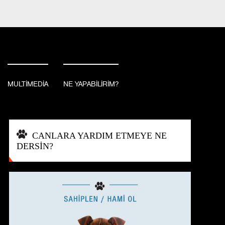
BAĞIŞ YAP
İSTANBUL, TURKEY
MULTİMEDİA
NE YAPABİLİRİM?
CANLARA YARDIM ETMEYE NE
DERSİN?