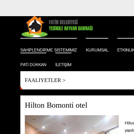
BİZİ TAKİP EDİN
SAHİPLENDİRME SİSTEMİMİZ
KURUMSAL
ETKİNLİ
PATİ DÜKKAN
İLETİŞİM
FAALIYETLER
>
Hilton Bomonti otel
Hilto
yapıl