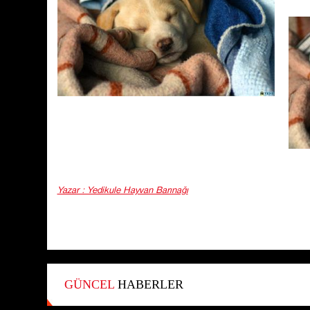
Yazar : Yedikule Hayvan Barınağı
GÜNCEL
HABERLER