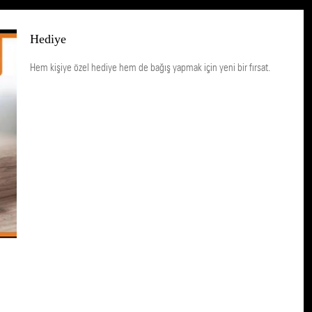
Hediye
Hem kişiye özel hediye hem de bağış yapmak için yeni bir fırsat.