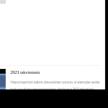
2023 takvimimiz
Yıllarca hepimizin kalbine dokunduktan sonra bu yıl aramızdan ayrılan
budy çocuğumuz anısına hazırlamış olduğumuz 2023 takvimimiz
çıktı. Sizler de edinmek istersenız wtsp numaramız ile iletişime
geçebilirsiniz Wtsp numaramız 5357126390