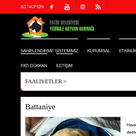
BİZİ TAKİP EDİN
SAHİPLENDİRME SİSTEMİMİZ
KURUMSAL
ETKİNLİ
PATİ DÜKKAN
İLETİŞİM
FAALIYETLER
>
Battaniye
Haval
dest