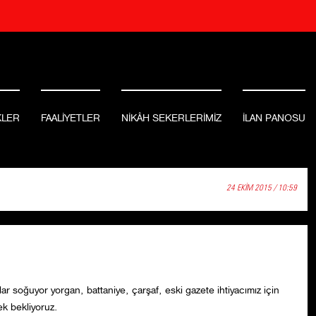
KLER
FAALİYETLER
NİKÂH SEKERLERİMİZ
İLAN PANOSU
24 EKİM 2015 / 10:59
ar soğuyor yorgan, battaniye, çarşaf, eski gazete ihtiyacımız için
ek bekliyoruz.