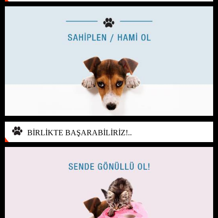
BİRLİKTE BAŞARABİLİRİZ!..