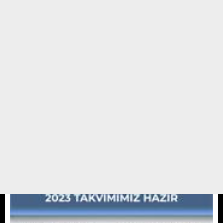
Barınaktan temin edebilirsiniz.
03 KASIM 22 / 10:45
HABERLER