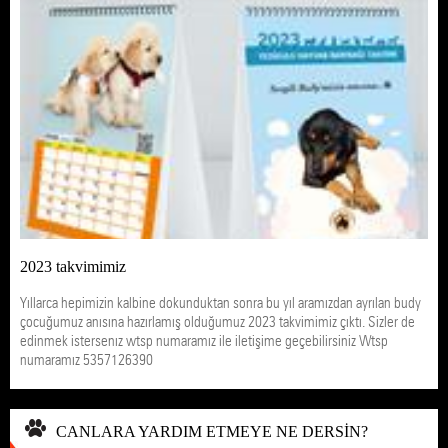
2023 takvimimiz
Yıllarca hepimizin kalbine dokunduktan sonra bu yıl aramızdan ayrılan budy
çocuğumuz anısına hazırlamış olduğumuz 2023 takvimimiz çıktı. Sizler de
edinmek istersenız wtsp numaramız ile iletişime geçebilirsiniz Wtsp
numaramız 5357126390
CANLARA YARDIM ETMEYE NE DERSİN?