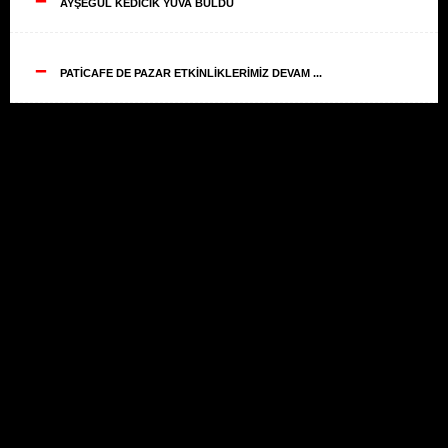
AYŞEGÜL KEDİCİK YUVA BULDU
--
PATİCAFE DE PAZAR ETKİNLİKLERİMİZ DEVAM ...