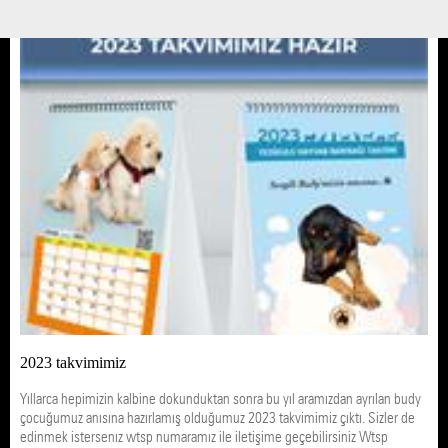
03 KASIM 22 / 10:45
HABERLER
2023 takvimimiz
Yıllarca hepimizin kalbine dokunduktan sonra bu yıl aramızdan ayrılan budy
çocuğumuz anısına hazırlamış olduğumuz 2023 takvimimiz çıktı. Sizler de
edinmek istersenız wtsp numaramız ile iletişime geçebilirsiniz Wtsp