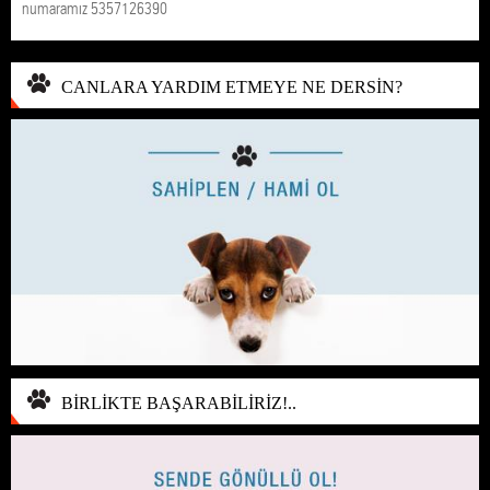
numaramız 5357126390
CANLARA YARDIM ETMEYE NE DERSİN?
BİRLİKTE BAŞARABİLİRİZ!..