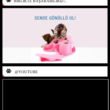
BİRLİKTE BAŞARABİLİRİZ!..
@YOUTUBE