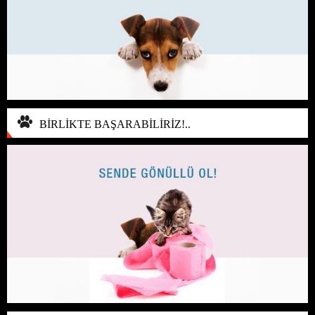
BİRLİKTE BAŞARABİLİRİZ!..