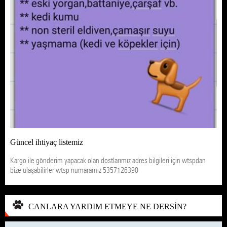
Güncel ihtiyaç listemiz
Kargo ile gönderim yapacak olan dostlarımız adres bilgileri için wtspdan
bize ulaşabilirler wtsp numaramız 5357126390
CANLARA YARDIM ETMEYE NE DERSİN?