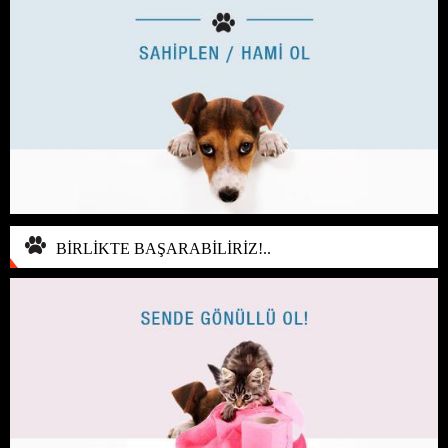
BİRLİKTE BAŞARABİLİRİZ!..