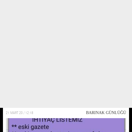
Non steril eldiven desteğine ihtiyacımız var
Nin steril eldivenler barinagin olmazsa olmazi. Covid 19 günlerde eldivenler
kıymete binince barınak için bulamaz olduk. Bulabilen dostlardan large
beden eldiven konusunda bize yardımcı olmasini rica ediyoruz
21 MART 20 / 12:18
BARINAK GÜNLÜĞÜ