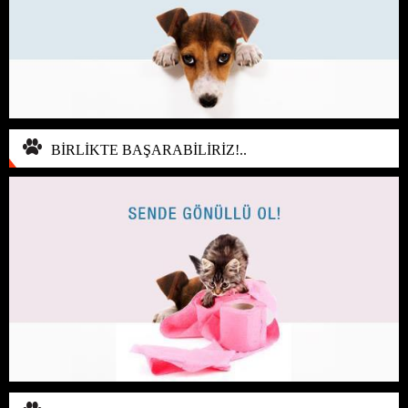
BİRLİKTE BAŞARABİLİRİZ!..