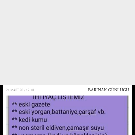
Non steril eldiven desteğine ihtiyacımız var
Nin steril eldivenler barinagin olmazsa olmazi. Covid 19 günlerde eldivenler
kıymete binince barınak için bulamaz olduk. Bulabilen dostlardan large
beden eldiven konusunda bize yardımcı olmasini rica ediyoruz
21 MART 20 / 12:18
BARINAK GÜNLÜĞÜ