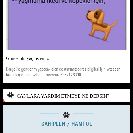
Güncel ihtiyaç listemiz
Kargo ile gönderim yapacak olan dostlarımız adres bilgileri için wtspdan
bize ulaşabilirler wtsp numaramız 5357126390
CANLARA YARDIM ETMEYE NE DERSİN?