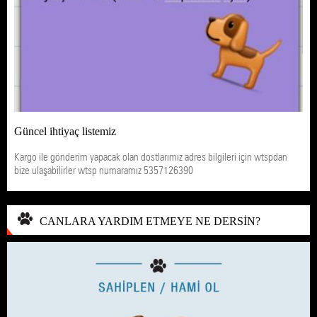
Güncel ihtiyaç listemiz
Kargo ile gönderim yapacak olan dostlarımız adres bilgileri için wtspdan
bize ulaşabilirler wtsp numaramız 5357126390
CANLARA YARDIM ETMEYE NE DERSİN?