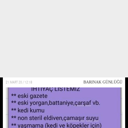
Non steril eldiven desteğine ihtiyacımız var
Nin steril eldivenler barinagin olmazsa olmazi. Covid 19 günlerde eldivenler
kıymete binince barınak için bulamaz olduk. Bulabilen dostlardan large
beden eldiven konusunda bize yardımcı olmasini rica ediyoruz
21 MART 20 / 12:18
BARINAK GÜNLÜĞÜ