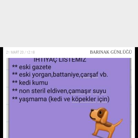
Non steril eldiven desteğine ihtiyacımız var
Nin steril eldivenler barinagin olmazsa olmazi. Covid 19 günlerde eldivenler
kıymete binince barınak için bulamaz olduk. Bulabilen dostlardan large
beden eldiven konusunda bize yardımcı olmasini rica ediyoruz
21 MART 20 / 12:18
BARINAK GÜNLÜĞÜ