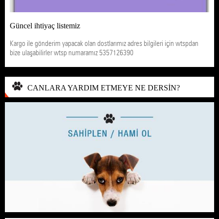
Güncel ihtiyaç listemiz
Kargo ile gönderim yapacak olan dostlarımız adres bilgileri için wtspdan
bize ulaşabilirler wtsp numaramız 5357126390
CANLARA YARDIM ETMEYE NE DERSİN?