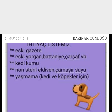
Non steril eldiven desteğine ihtiyacımız var
Nin steril eldivenler barinagin olmazsa olmazi. Covid 19 günlerde eldivenler
kıymete binince barınak için bulamaz olduk. Bulabilen dostlardan large
beden eldiven konusunda bize yardımcı olmasini rica ediyoruz
21 MART 20 / 12:18
BARINAK GÜNLÜĞÜ